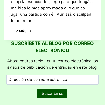
recojo la esencia del juego para que tengáis
una idea lo mas aproximada a lo que es
jugar una partida con él. Aun así, disculpad
de antemano.
RESEÑA:
LEER MÁS
JUEGO
DE
SUSCRÍBETE AL BLOG POR CORREO
TRONOS:
ELECTRÓNICO
EL
JUEGO
DE
Ahora podrás recibir en tu correo electrónico los
TABLERO
avisos de publicación de entradas en este blog.
(2ª
ED.)
Dirección
de
correo
Suscribirse
electrónico