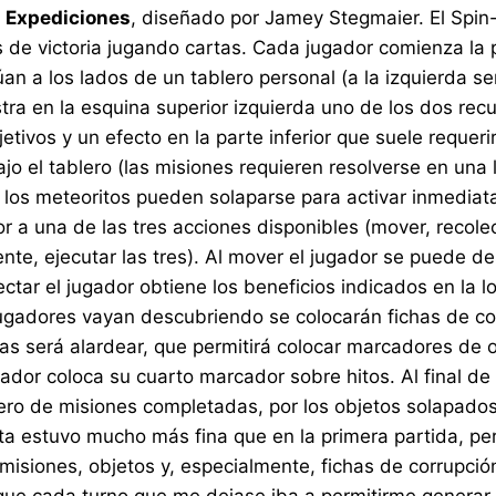
a
Expediciones
, diseñado por Jamey Stegmaier. El Spin-
 de victoria jugando cartas. Cada jugador comienza la 
an a los lados de un tablero personal (a la izquierda se
a en la esquina superior izquierda uno de los dos recur
tivos y un efecto en la parte inferior que suele requeri
o el tablero (las misiones requieren resolverse en una
 los meteoritos pueden solaparse para activar inmediat
 a una de las tres acciones disponibles (mover, recolec
te, ejecutar las tres). Al mover el jugador se puede de
ctar el jugador obtiene los beneficios indicados en la l
ugadores vayan descubriendo se colocarán fichas de corr
as será alardear, que permitirá colocar marcadores de o
gador coloca su cuarto marcador sobre hitos. Al final de
ero de misiones completadas, por los objetos solapados
ita estuvo mucho más fina que en la primera partida, pe
misiones, objetos y, especialmente, fichas de corrupci
porque cada turno que me dejase iba a permitirme gener