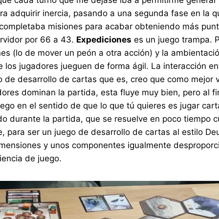
a adquirir inercia, pasando a una segunda fase en la q
completaba misiones para acabar obteniendo más puntos
ervidor por 66 a 43.
Expediciones
es un juego trampa. P
nes (lo de mover un peón a otra acción) y la ambientac
los jugadores jueguen de forma ágil. La interacción ent
o de desarrollo de cartas que es, creo que como mejor 
dores dominan la partida, esta fluye muy bien, pero al f
ego en el sentido de que lo que tú quieres es jugar cart
o durante la partida, que se resuelve en poco tiempo 
 para ser un juego de desarrollo de cartas al estilo Deu
imensiones y unos componentes igualmente desproporc
iencia de juego.