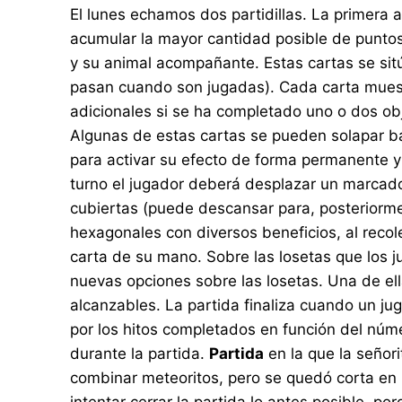
El lunes echamos dos partidillas. La primera 
acumular la mayor cantidad posible de puntos
y su animal acompañante. Estas cartas se sitú
pasan cuando son jugadas). Cada carta muestr
adicionales si se ha completado uno o dos obje
Algunas de estas cartas se pueden solapar baj
para activar su efecto de forma permanente y
turno el jugador deberá desplazar un marcador
cubiertas (puede descansar para, posteriormen
hexagonales con diversos beneficios, al recole
carta de su mano. Sobre las losetas que los j
nuevas opciones sobre las losetas. Una de ell
alcanzables. La partida finaliza cuando un ju
por los hitos completados en función del núm
durante la partida.
Partida
en la que la señor
combinar meteoritos, pero se quedó corta en 
intentar cerrar la partida lo antes posible, 