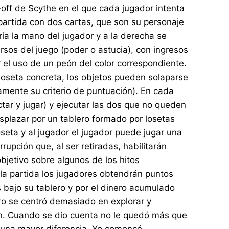
off de Scythe en el que cada jugador intenta
partida con dos cartas, que son su personaje
ría la mano del jugador y a la derecha se
sos del juego (poder o astucia), con ingresos
r el uso de un peón del color correspondiente.
 loseta concreta, los objetos pueden solaparse
amente su criterio de puntuación). En cada
tar y jugar) y ejecutar las dos que no queden
splazar por un tablero formado por losetas
oseta y al jugador el jugador puede jugar una
upción que, al ser retiradas, habilitarán
bjetivo sobre algunos de los hitos
 la partida los jugadores obtendrán puntos
 bajo su tablero y por el dinero acumulado
ro se centró demasiado en explorar y
ón. Cuando se dio cuenta no le quedó más que
ar una mayor diferencia. Yo comencé