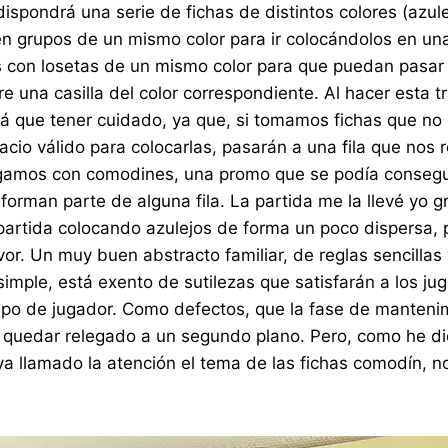
ispondrá una serie de fichas de distintos colores (azule
n grupos de un mismo color para ir colocándolos en una 
las con losetas de un mismo color para que puedan pasar
 una casilla del color correspondiente. Al hacer esta t
brá que tener cuidado, ya que, si tomamos fichas que no
o válido para colocarlas, pasarán a una fila que nos r
jugamos con comodines, una promo que se podía consegu
forman parte de alguna fila. La partida me la llevé yo
rtida colocando azulejos de forma un poco dispersa, po
or. Un muy buen abstracto familiar, de reglas sencillas
 simple, está exento de sutilezas que satisfarán a los
 tipo de jugador. Como defectos, que la fase de manteni
 quedar relegado a un segundo plano. Pero, como he di
a llamado la atención el tema de las fichas comodín, n