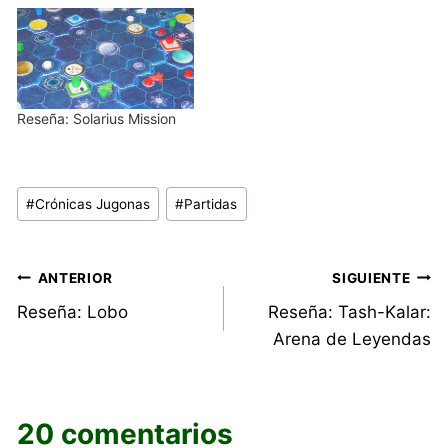
Reseña: Solarius Mission
Etiquetas
#
Crónicas Jugonas
#
Partidas
de
la
entrada:
Navegación
ANTERIOR
SIGUIENTE
Reseña: Lobo
Reseña: Tash-Kalar:
de
Arena de Leyendas
entradas
20 comentarios