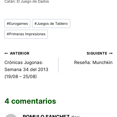
Catán: El Juego de Dados
Etiquetas
#
Eurogames
#
Juegos de Tablero
de
#
Primeras Impresiones
la
entrada:
Navegación
ANTERIOR
SIGUIENTE
Crónicas Jugonas:
Reseña: Munchkin
de
Semana 34 del 2013
entradas
(19/08 – 25/08)
4 comentarios
ROMULO SANCHEZ