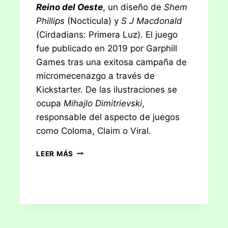
Reino del Oeste
, un diseño de
Shem
Phillips
(Nocticula) y
S J Macdonald
(Cirdadians: Primera Luz). El juego
fue publicado en 2019 por Garphill
Games tras una exitosa campaña de
micromecenazgo a través de
Kickstarter. De las ilustraciones se
ocupa
Mihajlo Dimitrievski
,
responsable del aspecto de juegos
como Coloma, Claim o Viral.
RESEÑA:
LEER MÁS
PALADINES
DEL
REINO
DEL
OESTE