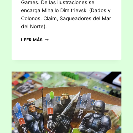
Games. De las ilustraciones se
encarga Mihajlo Dimitrievski (Dados y
Colonos, Claim, Saqueadores del Mar
del Norte).
RESEÑA:
LEER MÁS
ARQUITECTOS
DEL
REINO
DEL
OESTE
–
ERA
DE
LOS
ARTESANOS