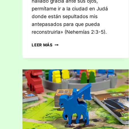
hallado gracia ante sus ojos,
permítame ir a la ciudad en Judá
donde están sepultados mis
antepasados para que pueda
reconstruirla» (Nehemías 2:3-5).
RESEÑA:
LEER MÁS
EZRA
AND
NEHEMIAH