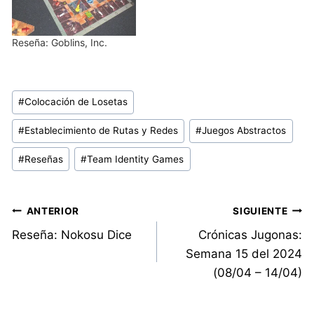
Reseña: Goblins, Inc.
Etiquetas
#
Colocación de Losetas
de
#
Establecimiento de Rutas y Redes
#
Juegos Abstractos
la
entrada:
#
Reseñas
#
Team Identity Games
Navegación
ANTERIOR
SIGUIENTE
Reseña: Nokosu Dice
Crónicas Jugonas:
de
Semana 15 del 2024
entradas
(08/04 – 14/04)