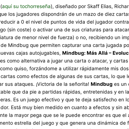
(
aquí su tochorreseña
), diseñado por Skaff Elias, Richa
que los jugadores dispondrán de un mazo de diez cartas 
 reducir a 0 el nivel de puntos de vida del jugador contr
 (sin coste) o activar una de sus criaturas para atacar.
riatura de menor nivel de fuerza) o no, recibiendo un i
e Mindbug que permiten capturar una carta jugada por e
nuevas cajas autojugables,
Mindbug: Más Allá – Evoluc
es como alternativa a jugar una carta o atacar, y carta
 como quiso, forzándome a utilizar rápidamente mis do
cartas como efectos de algunas de sus cartas, lo que l
ar sus ataques. ¡Victoria de la señorita!
Mindbug
es un d
able que da pie a partidas rápidas, entretenidas y e
meras. Es un juego efectivo y que te deja satisfecho en
dor. Está muy bien medido en cuanto a efectos y sin ab
nte la mayor pega que se le puede encontrar es que el
mento estrella del juego y que genera una dinámica de f