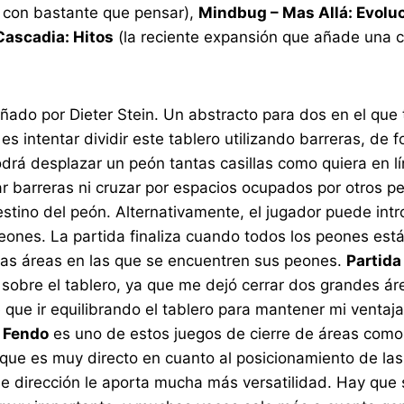
s con bastante que pensar),
Mindbug – Mas Allá: Evolu
Cascadia: Hitos
(la reciente expansión que añade una 
eñado por Dieter Stein. Un abstracto para dos en el qu
es intentar dividir este tablero utilizando barreras, 
podrá desplazar un peón tantas casillas como quiera en 
 barreras ni cruzar por espacios ocupados por otros peo
destino del peón. Alternativamente, el jugador puede in
peones. La partida finaliza cuando todos los peones es
las áreas en las que se encuentren sus peones.
Partida
o sobre el tablero, ya que me dejó cerrar dos grandes á
que ir equilibrando el tablero para mantener mi ventaja 
.
Fendo
es uno de estos juegos de cierre de áreas com
 que es muy directo en cuanto al posicionamiento de las
e dirección le aporta mucha más versatilidad. Hay que