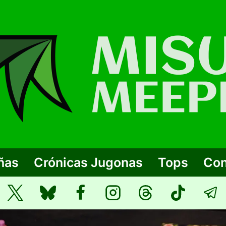
ñas
Crónicas Jugonas
Tops
Con