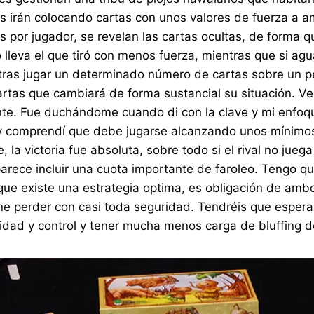
 irán colocando cartas con unos valores de fuerza a am
s por jugador, se revelan las cartas ocultas, de forma q
o lleva el que tiró con menos fuerza, mientras que si agu
 tras jugar un determinado número de cartas sobre un pe
tas que cambiará de forma sustancial su situación. Ven
e. Fue duchándome cuando di con la clave y mi enfoqu
e y comprendí que debe jugarse alcanzando unos mínimo
 la victoria fue absoluta, sobre todo si el rival no jueg
arece incluir una cuota importante de faroleo. Tengo q
que existe una estrategia optima, es obligación de ambo
ne perder con casi toda seguridad. Tendréis que esperar
didad y control y tener mucha menos carga de bluffing d