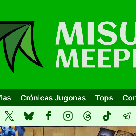
ñas
Crónicas Jugonas
Tops
Con