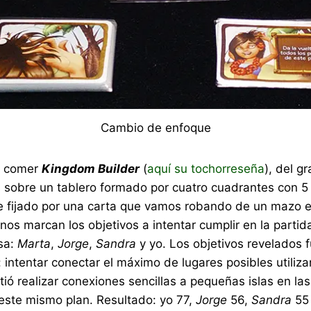
Cambio de enfoque
de comer
Kingdom Builder
(
aquí su tochorreseña
), del g
obre un tablero formado por cuatro cuadrantes con 5 ti
 fijado por una carta que vamos robando de un mazo en
s nos marcan los objetivos a intentar cumplir en la parti
esa:
Marta
,
Jorge
,
Sandra
y yo. Los objetivos revelados 
: intentar conectar el máximo de lugares posibles utili
ió realizar conexiones sencillas a pequeñas islas en las
 este mismo plan. Resultado: yo 77,
Jorge
56,
Sandra
55