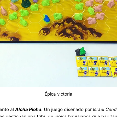
Épica victoria
iento al
Aloha Pioha
. Un juego diseñado por
Israel Cend
tes gestionan una tribu de piojos hawaianos que habita