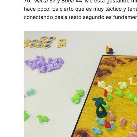
70,
Marta
57 y
Borja
44. Me está gustando muc
hace poco. Es cierto que es muy táctico y ten
conectando oasis (esto segundo es fundament