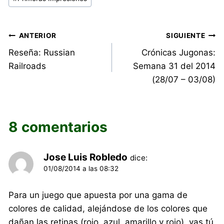
entrada:
Navegación
ANTERIOR
SIGUIENTE
Reseña: Russian
Crónicas Jugonas:
de
Railroads
Semana 31 del 2014
entradas
(28/07 – 03/08)
8 comentarios
Jose Luis Robledo
dice:
01/08/2014 a las 08:32
Para un juego que apuesta por una gama de
colores de calidad, alejándose de los colores que
dañan las retinas (rojo, azul, amarillo y rojo), vas tú