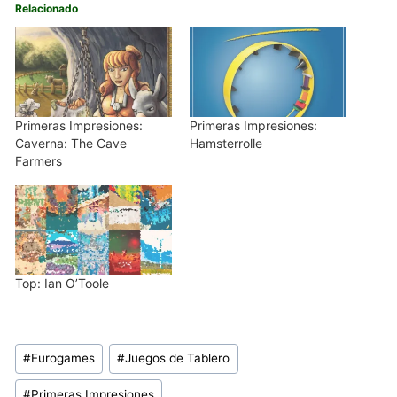
Relacionado
Primeras Impresiones:
Primeras Impresiones:
Caverna: The Cave
Hamsterrolle
Farmers
Top: Ian O’Toole
Etiquetas
#
Eurogames
#
Juegos de Tablero
de
#
Primeras Impresiones
la